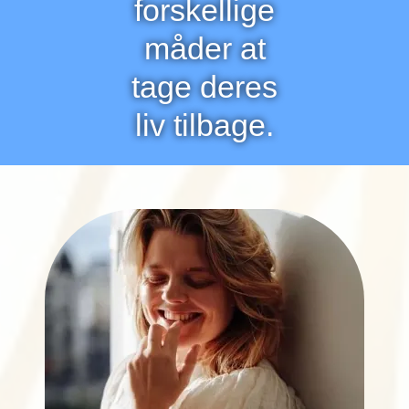
forskellige
måder at
tage deres
liv tilbage.