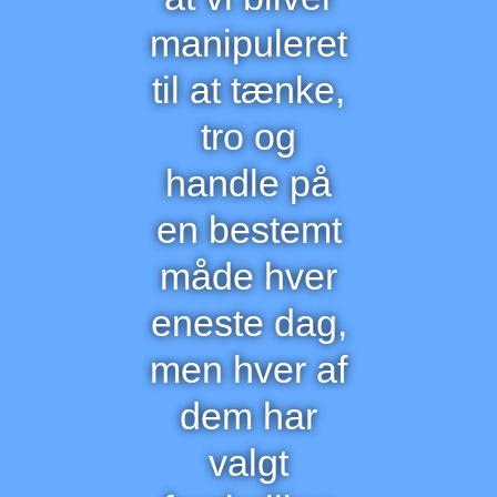
manipuleret
til at tænke,
tro og
handle på
en bestemt
måde hver
eneste dag,
men hver af
dem har
valgt