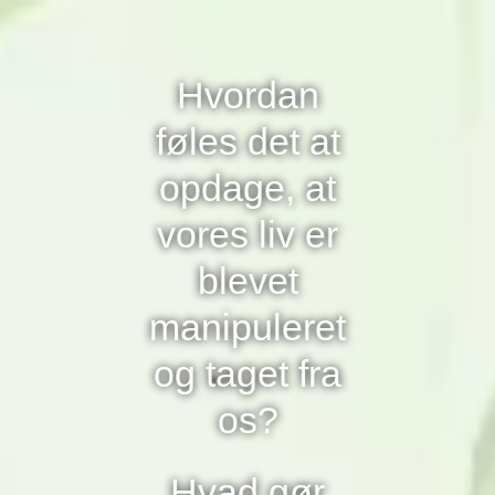
Hvordan
føles det at
opdage, at
vores liv er
blevet
manipuleret
og taget fra
os?
Hvad gør