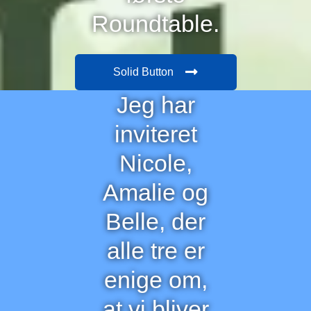
Roundtable.
Solid Button
Jeg har
inviteret
Nicole,
Amalie og
Belle, der
alle tre er
enige om,
at vi bliver