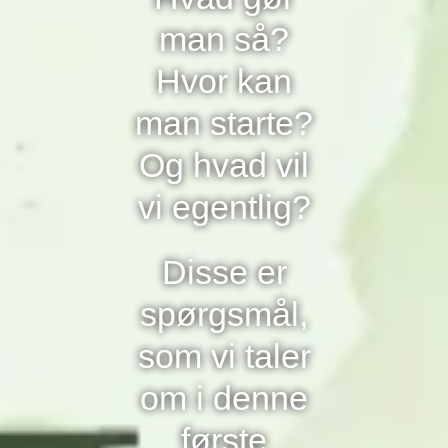
man så?
Hvor kan
man starte?
Og hvad vil
vi egentlig?
Disse er
spørgsmål,
som vi taler
om i denne
første